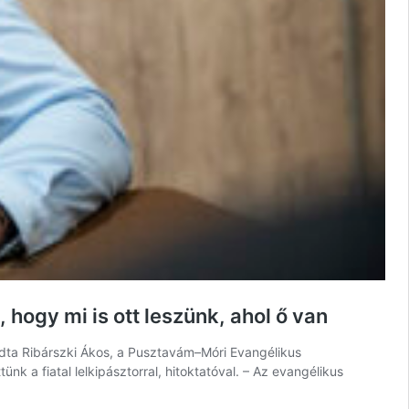
 hogy mi is ott leszünk, ahol ő van
ondta Ribárszki Ákos, a Pusztavám–Móri Evangélikus
a fiatal lelkipásztorral, hitoktatóval. – Az evangélikus