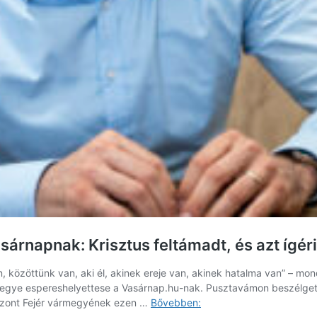
árnapnak: Krisztus feltámadt, és azt ígéri,
an, közöttünk van, aki él, akinek ereje van, akinek hatalma van” – m
ye espereshelyettese a Vasárnap.hu-nak. Pusztavámon beszélgettünk 
Ribárszki
szont Fejér vármegyének ezen …
Bővebben:
Ákos