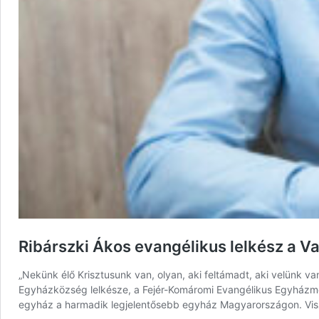
Ribárszki Ákos evangélikus lelkész a Vas
„Nekünk élő Krisztusunk van, olyan, aki feltámadt, aki velünk v
Egyházközség lelkésze, a Fejér-Komáromi Evangélikus Egyházmeg
egyház a harmadik legjelentősebb egyház Magyarországon. Vi