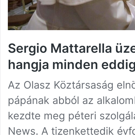
Sergio Mattarella üz
hangja minden eddi
Az Olasz Köztársaság eln
pápának abból az alkalom
kezdte meg péteri szolgála
News. A tizenkettedik évfo