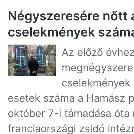
Négyszeresére nőtt 
cselekmények száma
Az előző évhe
megnégyszerez
cselekmények 
esetek száma a Hamász pa
október 7-i támadása óta
franciaországi zsidó inté