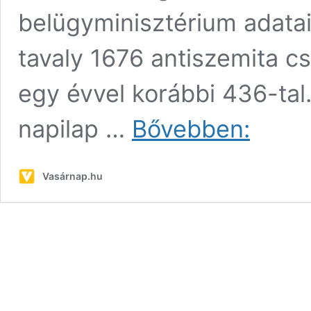
belügyminisztérium adatair
tavaly 1676 antiszemita 
egy évvel korábbi 436-tal.
Négyszeresé
napilap …
Bővebben:
nőtt
az
antiszemita
Vasárnap.hu
cselekménye
száma
Franciaorszá