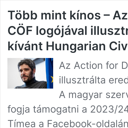
Több mint kínos – A
CÖF logójával illuszt
kívánt Hungarian Civ
Az Action for 
illusztrálta er
A magyar szerv
fogja támogatni a 2023/2
Tímea a Facebook-oldalán h