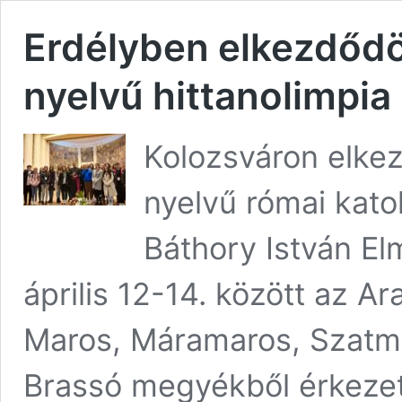
Erdélyben elkezdődö
nyelvű hittanolimpia
Kolozsváron elke
nyelvű római katol
Báthory István El
április 12-14. között az A
Maros, Máramaros, Szatmár
Brassó megyékből érkezett