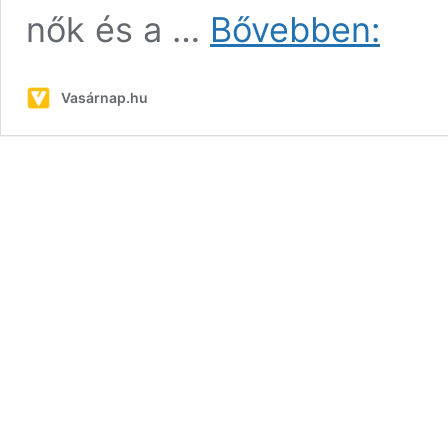
A
nők és a …
Bővebben:
fiatalok
optimistán
állnak
Vasárnap.hu
az
új
évhez