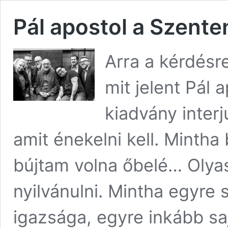
Pál apostol a Szente
Arra a kérdésr
mit jelent Pál a
kiadvány interj
amit énekelni kell. Mintha
bújtam volna őbelé… Olyas
nyilvánulni. Mintha egyre
igazsága, egyre inkább sa