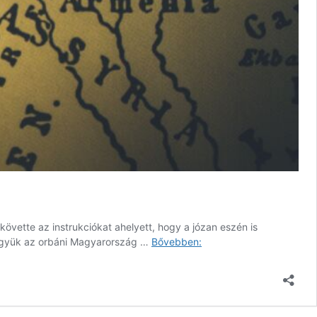
követte az instrukciókat ahelyett, hogy a józan eszén is
Francesca
 Vegyük az orbáni Magyarország …
Bővebben:
Rivafinoli
–
Ön
dönt:
Kelet