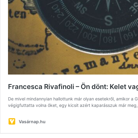
Francesca Rivafinoli – Ön dönt: Kelet va
De mivel mindannyian hallottunk már olyan esetekről, amikor a GP
végigfuttatta volna őket, egy kicsit azért kaparásszuk már me
Vasárnap.hu