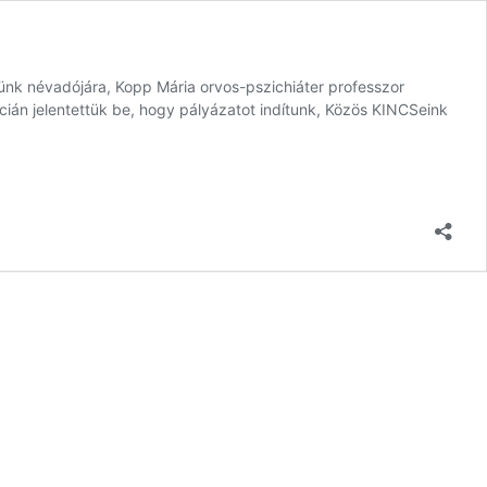
etünk névadójára, Kopp Mária orvos-pszichiáter professzor
cián jelentettük be, hogy pályázatot indítunk, Közös KINCSeink