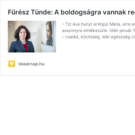
Fűrész Tünde: A boldogságra vannak r
– Tíz éve hunyt el Kopp Mária, erre 
asszonyra emlékezünk. Idén január 14
– család, közösség, lelki egészség 
Vasárnap.hu