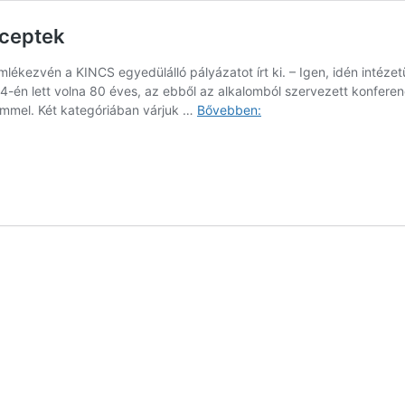
eceptek
emlékezvén a KINCS egyedülálló pályázatot írt ki. – Igen, idén intéz
-én lett volna 80 éves, az ebből az alkalomból szervezett konferen
Fűrész
címmel. Két kategóriában várjuk …
Bővebben:
Tünde:
A
boldogságra
vannak
receptek