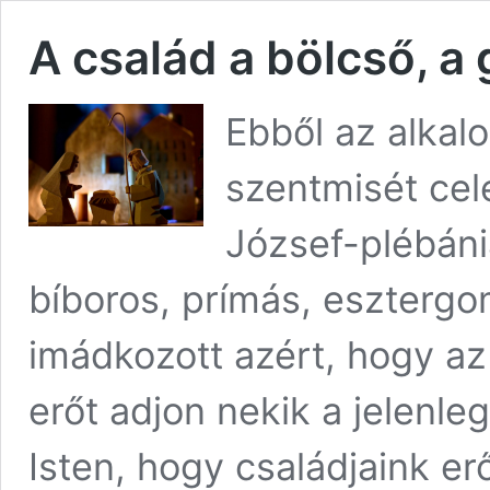
A család a bölcső, a
Ebből az alkal
szentmisét cele
József-plébán
bíboros, prímás, esztergo
imádkozott azért, hogy az
erőt adjon nekik a jelenle
Isten, hogy családjaink e