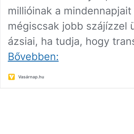
millióinak a mindennapjait
mégiscsak jobb szájízzel ü
ázsiai, ha tudja, hogy t
Banglades
Bővebben:
a
világ
31.
Vasárnap.hu
legveszélyesebb
országa
a
keresztények
számára,
de
legalább
van
transznemű
híradósa