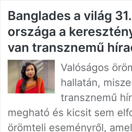
Banglades a világ 31
országa a keresztén
van transznemű hír
Valóságos öröm
hallatán, misze
transznemű hír
megható és kicsit sem elf
örömteli eseményről, amel