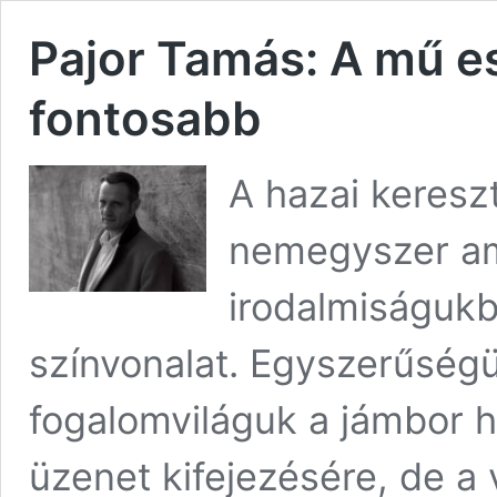
Pajor Tamás: A mű es
fontosabb
A hazai keresz
nemegyszer amia
irodalmiságukb
színvonalat. Egyszerűségü
fogalomviláguk a jámbor h
üzenet kifejezésére, de a 