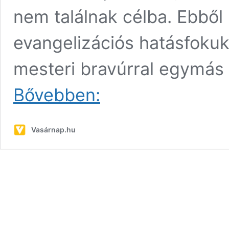
nem találnak célba. Ebből
evangelizációs hatásfoku
mesteri bravúrral egymás u
Pajor
Bővebben:
Tamás:
A
mű
Vasárnap.hu
esztétikai
értékénél
az
Úr
fontosabb