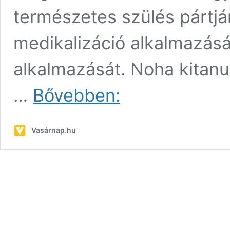
természetes szülés pártján
medikalizáció alkalmazás
alkalmazását. Noha kitanu
Bálint
…
Bővebben:
Balázs:
A
természetes
Vasárnap.hu
szülés
élménye
megélhető