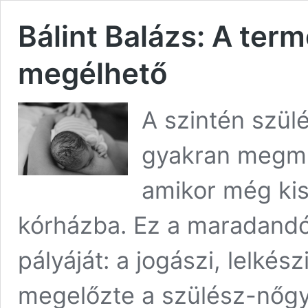
Bálint Balázs: A ter
megélhető
A szintén szü
gyakran megmut
amikor még kis
kórházba. Ez a maradand
pályáját: a jogászi, lelkész
megelőzte a szülész-nőgyó