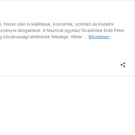
szen idén is kiállítások, koncertek, színházi és irodalmi
ezvényre látogatókat. A fesztivál egyházi fővédnöke Erdő Péter
Jön
g köztársasági elnökének felesége. Völner …
Bővebben:
az
Ars
Sacra,
az
ország
legrangosab
szakrális
művészeti
ünnepségsor