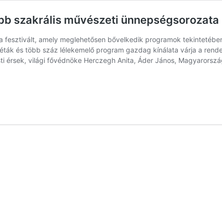
abb szakrális művészeti ünnepségsorozata
fesztivált, amely meglehetősen bővelkedik programok tekintetében, hi
 séták és több száz lélekemelő program gazdag kínálata várja a rend
i érsek, világi fővédnöke Herczegh Anita, Áder János, Magyarorszá