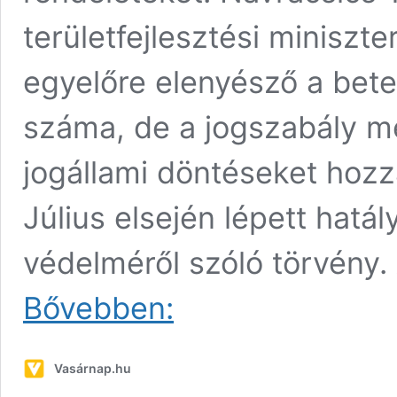
területfejlesztési miniszt
egyelőre elenyésző a bete
száma, de a jogszabály me
jogállami döntéseket hoz
Július elsején lépett hatá
védelméről szóló törvény.
Eddig
Bővebben:
29
település
alkotott
Vasárnap.hu
a
betelepülést