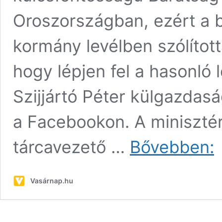
Oroszországban, ezért a 
kormány levélben szólított
hogy lépjen fel a hasonló l
Szijjártó Péter külgazdas
a Facebookon. A miniszté
Sz
tárcavezető …
Bővebben:
Pé
A
ko
Vasárnap.hu
fe
Br
ho
ve