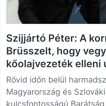
Szijjártó Péter: A ko
Brüsszelt, hogy vegy
kőolajvezeték ellen
Rövid időn belül harmadsz
Magyarország és Szlovákia
kulcsfontosságú Barátság