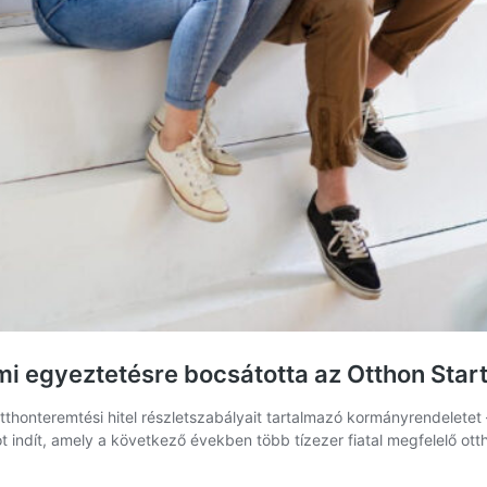
i egyeztetésre bocsátotta az Otthon Start
thonteremtési hitel részletszabályait tartalmazó kormányrendeletet 
indít, amely a következő években több tízezer fiatal megfelelő ottho