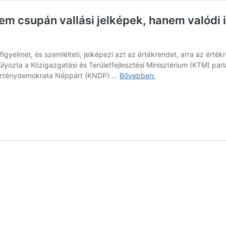
em csupán vallási jelképek, hanem valódi 
 figyelmet, és szemlélteti, jelképezi azt az értékrendet, arra az érté
súlyozta a Közigazgatási és Területfejlesztési Minisztérium (KTM) pa
Latorcai
eszténydemokrata Néppárt (KNDP) …
Bővebben:
Csaba:
Az
út
menti
keresztek
nem
csupán
vallási
jelképek,
hanem
valódi
igazodási
pontok
mind