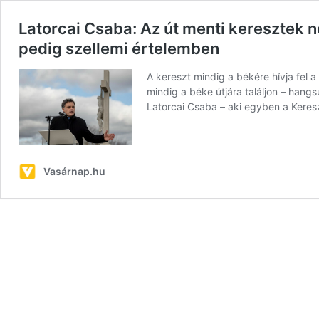
Latorcai Csaba: Az út menti keresztek n
pedig szellemi értelemben
A kereszt mindig a békére hívja fel a
mindig a béke útjára találjon – hang
Latorcai Csaba – aki egyben a Ker
Vasárnap.hu