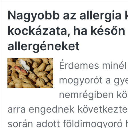
Nagyobb az allergia 
kockázata, ha későn 
allergéneket
Érdemes minél
mogyorót a gy
nemrégiben köz
arra engednek következtet
során adott földimogyoró 