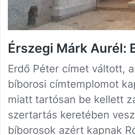
Érszegi Márk Aurél:
Erdő Péter címet váltott, 
bíborosi címtemplomot kapo
miatt tartósan be kellett 
szertartás keretében veszi
bíborosok azért kapnak 