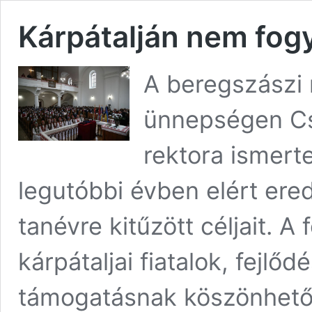
Kárpátalján nem fog
A beregszászi 
ünnepségen Cse
rektora ismert
legutóbbi évben elért ered
tanévre kitűzött céljait. 
kárpátaljai fiatalok, fejl
támogatásnak köszönhetően