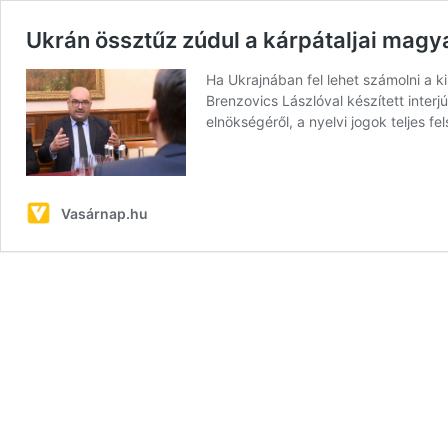
Ukrán össztűz zúdul a kárpátaljai magy
Ha Ukrajnában fel lehet számolni a k
Brenzovics Lászlóval készített interj
elnökségéről, a nyelvi jogok teljes f
Vasárnap.hu