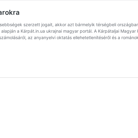
arokra
isebbségek szerzett jogait, akkor azt bármelyik térségbeli országban
ú alapján a Kárpát.in.ua ukrajnai magyar portál. A Kárpátaljai Magyar
elszámolásáról, az anyanyelvi oktatás ellehetetlenítéséről és a román