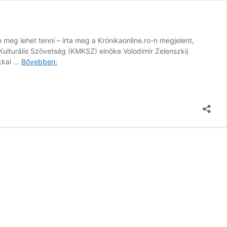
 meg lehet tenni – írta meg a Krónikaonline.ro-n megjelent,
 Kulturális Szövetség (KMKSZ) elnöke Volodimir Zelenszkij
Ukrán
okkal …
Bővebben:
össztűz
zúdul
a
kárpátaljai
magyarokra