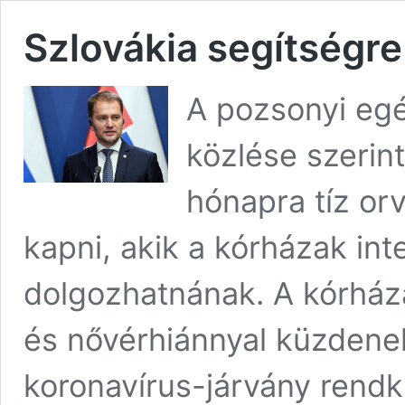
Szlovákia segítségre
A pozsonyi eg
közlése szerin
hónapra tíz or
kapni, akik a kórházak int
dolgozhatnának. A kórház
és nővérhiánnyal küzdenek
koronavírus-járvány rendk