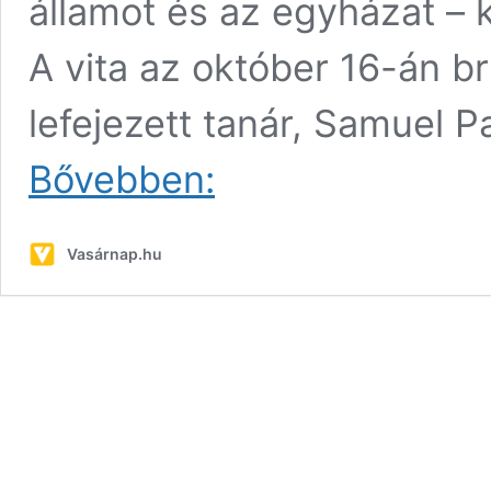
államot és az egyházat –
A vita az október 16-án b
lefejezett tanár, Samuel P
Egyre
Bővebben:
jobban
fenyegeti
a
Vasárnap.hu
francia
egyetemeket
az
iszlám
baloldaliság