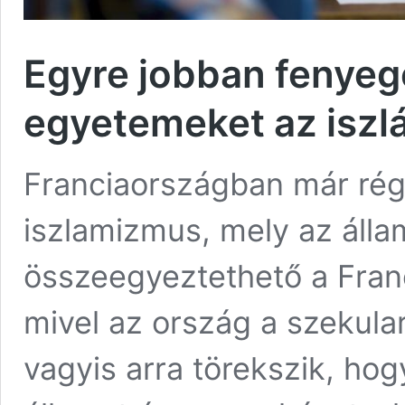
Egyre jobban fenyege
egyetemeket az iszl
Franciaországban már régó
iszlamizmus, mely az álla
összeegyeztethető a Franc
mivel az ország a szekular
vagyis arra törekszik, ho