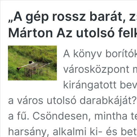
„A gép rossz barát, 
Márton Az utolsó fel
A könyv borító
városközpont m
kirángatott bev
a város utolsó darabkáját
a fű. Csöndesen, mintha t
harsány, alkalmi ki- és be