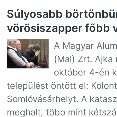
Súlyosabb börtönbün
vörösiszapper főbb v
A Magyar Alum
(Mal) Zrt. Ajka
október 4-én k
települést öntött el: Kolon
Somlóvásárhelyt. A katasz
meghalt, több mint kétsz