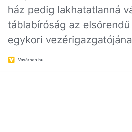
ház pedig lakhatatlanná v
táblabíróság az elsőrendű v
egykori vezérigazgatóján
Vasárnap.hu