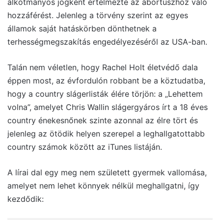
alkotmányos jogként értelmezte az abortuszhoz való
hozzáférést. Jelenleg a törvény szerint az egyes
államok saját hatáskörben dönthetnek a
terhességmegszakítás engedélyezéséről az USA-ban.
Talán nem véletlen, hogy Rachel Holt életvédő dala
éppen most, az évfordulón robbant be a köztudatba,
hogy a country slágerlisták élére törjön: a „Lehettem
volna”, amelyet Chris Wallin slágergyáros írt a 18 éves
country énekesnőnek szinte azonnal az élre tört és
jelenleg az ötödik helyen szerepel a leghallgatottabb
country számok között az iTunes listáján.
A lírai dal egy meg nem született gyermek vallomása,
amelyet nem lehet könnyek nélkül meghallgatni, így
kezdődik: