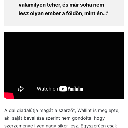
valamilyen teher, és már soha nem
lesz olyan ember a földön, mint én…”
A dal diadalútja magát a szerzőt, Wallint is meglepte,
aki saját bevallása szerint nem gondolta, hogy
szerzeménye ilyen nagy siker lesz. Egyszerűen csak