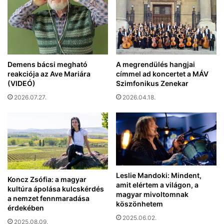
z
r
t
e
é
h
n
a
y
l
n
a
Demens bácsi megható
A megrendülés hangjai
ő
s
reakciója az Ave Mariára
címmel ad koncertet a MÁV
t
z
(VIDEÓ)
Szimfonikus Zenekar
a
t
2026.07.27.
2026.04.18.
h
o
i
t
n
t
d
á
u
k
r
a
o
z
k
Leslie Mandoki: Mindent,
í
Koncz Zsófia: a magyar
o
amit elértem a világon, a
t
kultúra ápolása kulcskérdés
n
magyar mivoltomnak
a nemzet fennmaradása
é
a
köszönhetem
érdekében
l
i
2025.06.02.
e
2025.08.09.