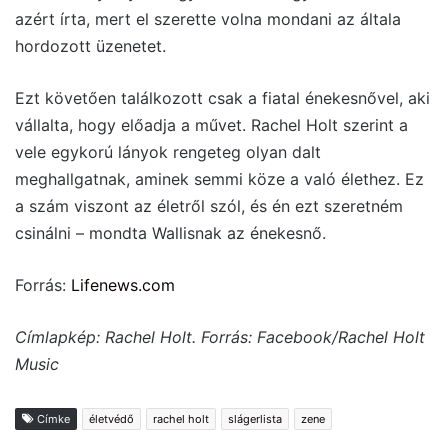
azért írta, mert el szerette volna mondani az általa
hordozott üzenetet.
Ezt követően találkozott csak a fiatal énekesnővel, aki
vállalta, hogy előadja a művet. Rachel Holt szerint a
vele egykorú lányok rengeteg olyan dalt
meghallgatnak, aminek semmi köze a való élethez. Ez
a szám viszont az életről szól, és én ezt szeretném
csinálni – mondta Wallisnak az énekesnő.
Forrás:
Lifenews.com
Címlapkép: Rachel Holt. Forrás: Facebook/Rachel Holt
Music
Címke
életvédő
rachel holt
slágerlista
zene