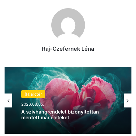
Raj-Czefernek Léna
(H)arctér
2026.08.05.
A szívhangrendelet bizonyítottan
mentett már életeket