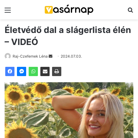
Menü
K
Életvédő dal a slágerlista élén
– VIDEÓ
Raj-Czefernek Léna
S
2024.07.03.
e
n
d
a
n
e
m
a
i
l