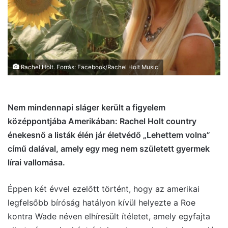
Rachel Holt. Forrás: Facebook/Rachel Holt Music
Nem mindennapi sláger került a figyelem
középpontjába Amerikában: Rachel Holt country
énekesnő a listák élén jár életvédő „Lehettem volna”
című dalával, amely egy meg nem született gyermek
lírai vallomása.
Éppen két évvel ezelőtt történt, hogy az amerikai
legfelsőbb bíróság hatályon kívül helyezte a Roe
kontra Wade néven elhíresült ítéletet, amely egyfajta