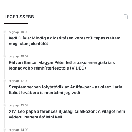
t
h
i
LEGFRISSEBB
r
d
tegnap, 19:09
e
Kedl Olívia: Mindig a dicsőítésen keresztül tapasztaltam
t
meg Isten jelenlétét
é
s
tegnap, 18:07
t
Rétvári Bence: Magyar Péter lett a paksi energiakrízis
legnagyobb rémhírterjesztője (VIDEÓ)
tegnap, 17:00
Szeptemberben folytatódik az Antifa-per – az olasz Ilaria
Salist továbbra is mentelmi jog védi
tegnap, 15:31
XIV. Leó pápa a ferences ifjúsági találkozón: A világot nem
védeni, hanem átölelni kell
tegnap, 14:02