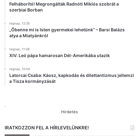
Felháborító! Megrongálták Radnóti Miklós szobrát a
szerbiai Borban
tegnap, 12:35
„Őbenne mi is Isten gyermekei lehetünk” – Barsi Balázs
atya a Miatyánkról
tegnap, 11:08
XIV. Leó pápa hamarosan Dél-Amerikába utazik
tegnap, 10:04
Latorcai Csaba: Káosz, kapkodás és dilettantizmus jellemzi
a Tisza kormányzását
.
Hirdetés
IRATKOZZON FEL A HÍRLEVELÜNKRE!