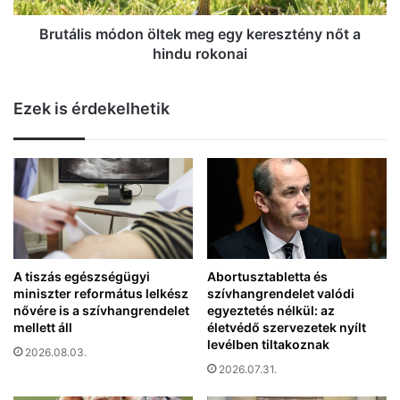
b
m
ü
ó
Brutális módon öltek meg egy keresztény nőt a
n
d
hindu rokonai
t
o
e
n
t
Ezek is érdekelhetik
ö
ő
l
p
t
e
e
r
k
e
m
:
e
s
g
z
e
e
g
A tiszás egészségügyi
Abortusztabletta és
p
miniszter református lelkész
szívhangrendelet valódi
y
t
nővére is a szívhangrendelet
egyeztetés nélkül: az
k
e
mellett áll
életvédő szervezetek nyílt
e
m
levélben tiltakoznak
r
2026.08.03.
b
e
2026.07.31.
e
s
r